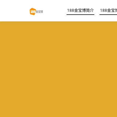
188金宝博简介
188金宝