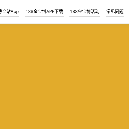
博全站App
188金宝博APP下载
188金宝博活动
常见问题