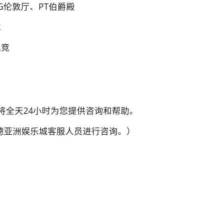
G伦敦厅、PT伯爵殿
戏
电竞
将全天24小时为您提供咨询和帮助。
德亚洲娱乐城客服人员进行咨询。）