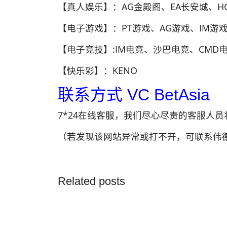
【真人娱乐】：AG金殿阁、EA长安城、H
【电子游戏】：PT游戏、AG游戏、IM游
【电子竞技】:IM电竞、沙巴电竞、CMD
【快乐彩】：KENO
联系方式
VC BetAsia
7*24
在线客服，
我们尽心尽责的客服人员
（若发现该网站异常或打不开，可联系伟
Related posts