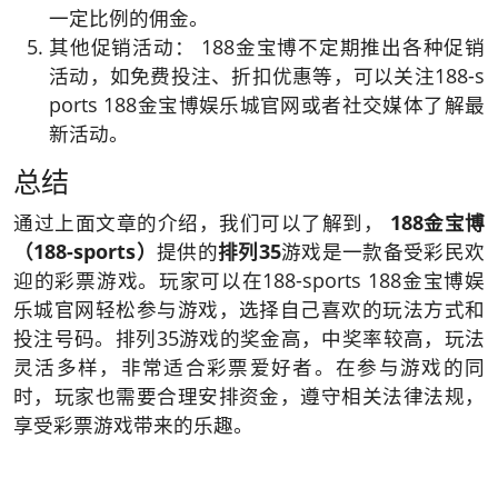
一定比例的佣金。
其他促销活动： 188金宝博不定期推出各种促销
活动，如免费投注、折扣优惠等，可以关注188-s
ports 188金宝博娱乐城官网或者社交媒体了解最
新活动。
总结
通过上面文章的介绍，我们可以了解到，
188金宝博
（188-sports）
提供的
排列35
游戏是一款备受彩民欢
迎的彩票游戏。玩家可以在188-sports 188金宝博娱
乐城官网轻松参与游戏，选择自己喜欢的玩法方式和
投注号码。排列35游戏的奖金高，中奖率较高，玩法
灵活多样，非常适合彩票爱好者。在参与游戏的同
时，玩家也需要合理安排资金，遵守相关法律法规，
享受彩票游戏带来的乐趣。