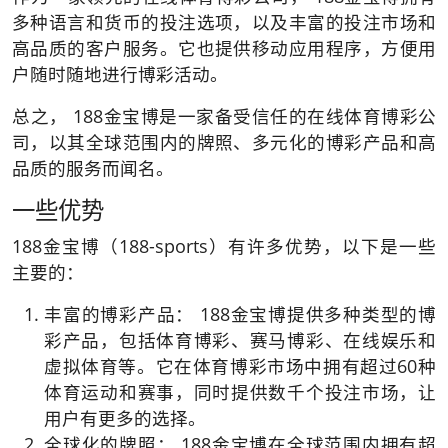
多种语言和货币的投注选项，以及丰富的投注市场和
高品质的客户服务。它也提供移动应用程序，方便用
户随时随地进行博彩活动。
总之， 188金宝博是一家备受信任的在线体育博彩公
司，以其全球范围内的牌照、多元化的博彩产品和高
品质的服务而闻名。
一些优势
188金宝博（188-sports）有许多优势，以下是一些
主要的：
丰富的博彩产品： 188金宝博提供多种类型的博
彩产品，包括体育博彩、赛马博彩、在线娱乐和
虚拟体育等。它在体育博彩市场中拥有超过60种
体育运动和赛事，同时提供数千个投注市场，让
用户有更多的选择。
全球化的牌照： 188金宝博在全球范围内拥有超