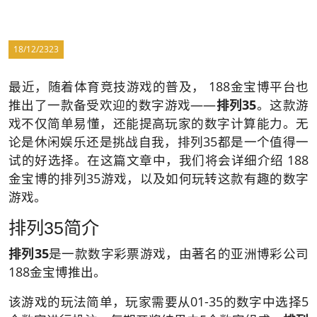
18/12/2323
最近，随着体育竞技游戏的普及， 188金宝博平台也
推出了一款备受欢迎的数字游戏——
排列35
。这款游
戏不仅简单易懂，还能提高玩家的数字计算能力。无
论是休闲娱乐还是挑战自我，排列35都是一个值得一
试的好选择。在这篇文章中，我们将会详细介绍 188
金宝博的排列35游戏，以及如何玩转这款有趣的数字
游戏。
排列35简介
排列35
是一款数字彩票游戏，由著名的亚洲博彩公司
188金宝博推出。
该游戏的玩法简单，玩家需要从01-35的数字中选择5