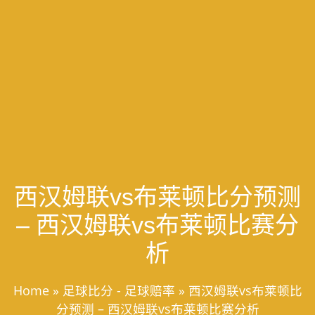
西汉姆联vs布莱顿比分预测
– 西汉姆联vs布莱顿比赛分
析
Home
»
足球比分 - 足球赔率
»
西汉姆联vs布莱顿比
分预测 – 西汉姆联vs布莱顿比赛分析