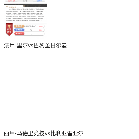
法甲-里尔vs巴黎圣日尔曼
西甲-马德里竞技vs比利亚雷亚尔