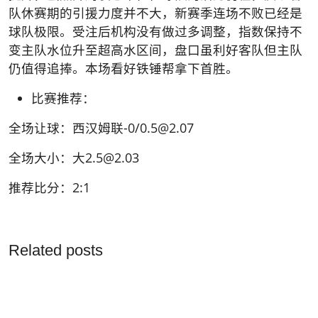
队休赛期的引援力度并不大，新赛季连场不败已经是
球队极限。受注后机构没有做过多调整，指数保持不
变主队水位升至超高水区间，盘口虽利好客队但主队
仍值得追捧。本场看好铁锤帮拿下首胜。
比赛推荐：
全场让球：西汉姆联-0/0.5@2.07
全场大小：大2.5@2.03
推荐比分：2:1
Related posts